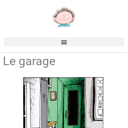
Accueil
>
Production
>
Les carnets de Juliette
>
Le garage
Le garage