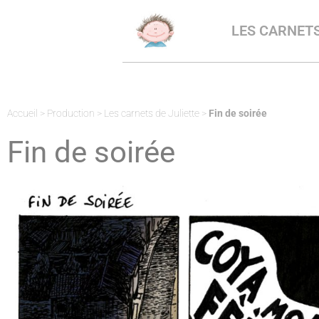
LES CARNETS
Accueil
>
Production
>
Les carnets de Juliette
>
Fin de soirée
Fin de soirée