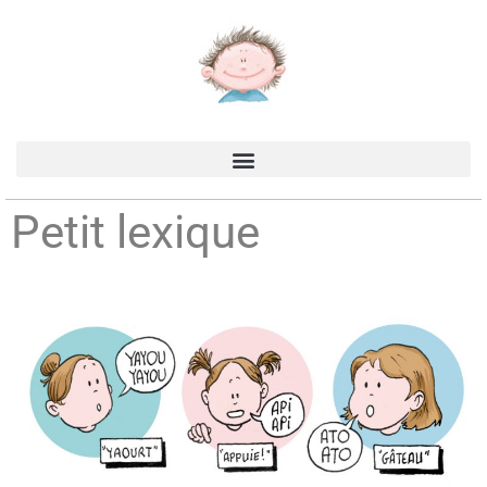
Accueil
>
Production
>
Les carnets de Juliette
>
Petit lexique
Petit lexique