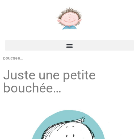
Accueil
>
Production
>
Les carnets de Juliette
>
Juste une petite
bouchée…
Juste une petite
bouchée…