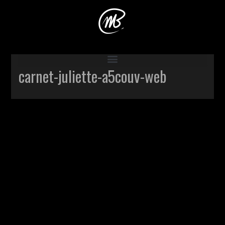
Accueil
>
carnet-juliette-a5couv-web
carnet-juliette-a5couv-web