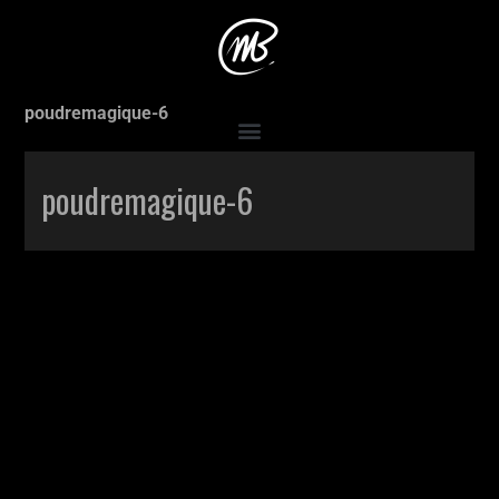
Accueil
>
Production
>
Poudre magique
>
poudremagique-6
poudremagique-6