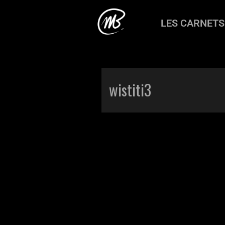
LES CARNETS
Accueil
>
Production
>
Wistitiii
>
wis
wistiti3