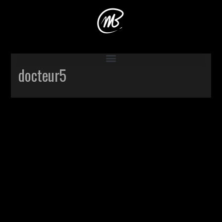
Accueil
>
Production
>
Le docteur
>
docteur5
docteur5