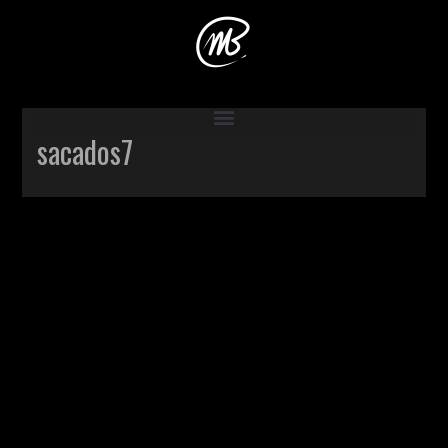
Accueil
>
Production
>
Le sac à dos
>
sacados7
sacados7