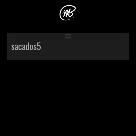
Accueil
>
Production
>
Le sac à dos
>
sacados5
sacados5