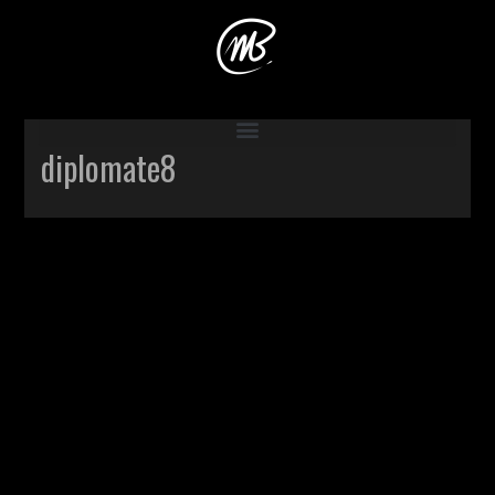
Accueil
>
Production
>
Le diplomate
>
diplomate8
diplomate8