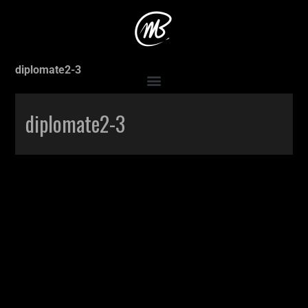
Accueil
>
Production
>
Le diplomate (le retour)
>
diplomate2-3
diplomate2-3