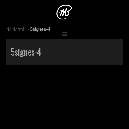
Accueil
>
Production
>
5 signes que les parents ont besoin
de dormir
>
5signes-4
5signes-4