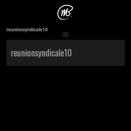
Accueil
>
Production
>
Réunion syndicale
>
reunionsyndicale10
reunionsyndicale10