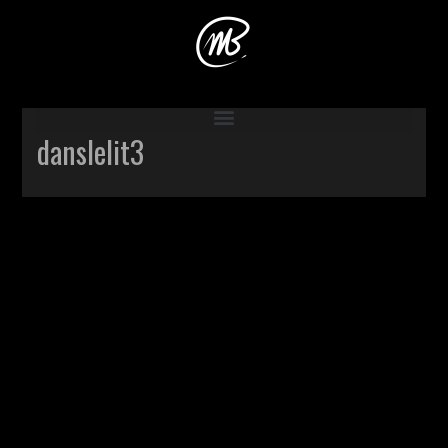
Accueil
>
Production
>
Dans le lit
>
danslelit3
danslelit3