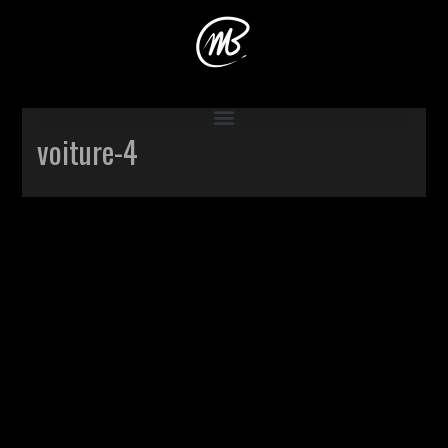
Accueil
>
Production
>
Dans la voiture
>
voiture-4
voiture-4