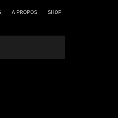
S
A PROPOS
SHOP
s-3-6