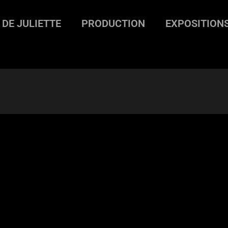
 DE JULIETTE
PRODUCTION
EXPOSITION
tites choses qu’il est agréable de faire (partie 3)
>
petites-chose