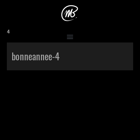
Accueil
>
Production
>
Bonne année 2022
>
bonneannee-
4
bonneannee-4