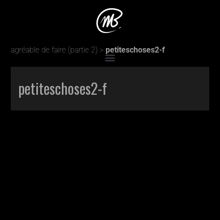
Accueil
>
Production
>
Toutes ces petites choses qu’il est
agréable de faire (partie 2)
>
petiteschoses2-f
petiteschoses2-f