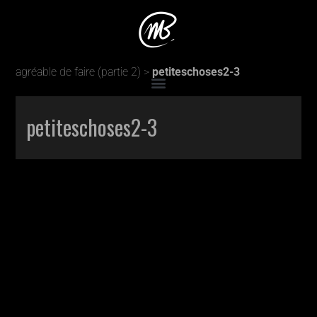
Accueil
>
Production
>
Toutes ces petites choses qu’il est
agréable de faire (partie 2)
>
petiteschoses2-3
petiteschoses2-3