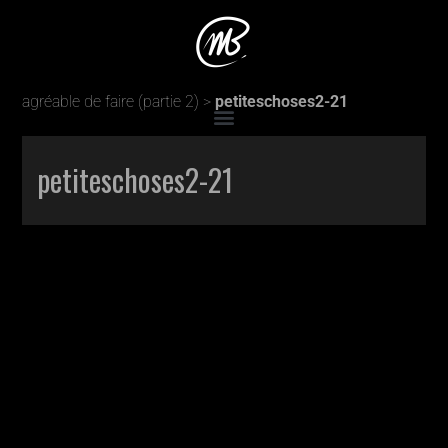
Accueil
>
Production
>
Toutes ces petites choses qu’il est
agréable de faire (partie 2)
>
petiteschoses2-21
petiteschoses2-21