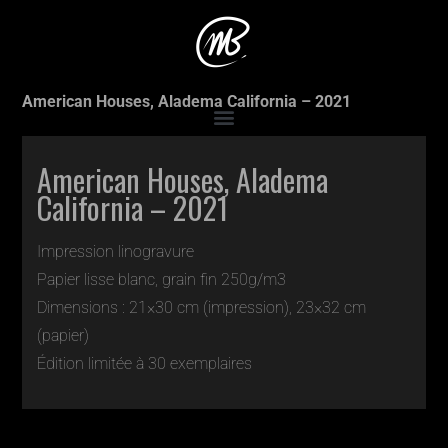
Accueil
>
Production
>
American houses: Michigan
>
American Houses, Aladema California – 2021
American Houses, Aladema
California – 2021
Impression linogravure
Papier lisse blanc, grain fin 250g/m3
Dimensions : 21×30 cm (impression), 23×32 cm
(papier)
Édition limitée à 30 exemplaires