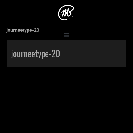
Accueil
>
Production
>
Une journée type avec Maman
>
journeetype-20
journeetype-20