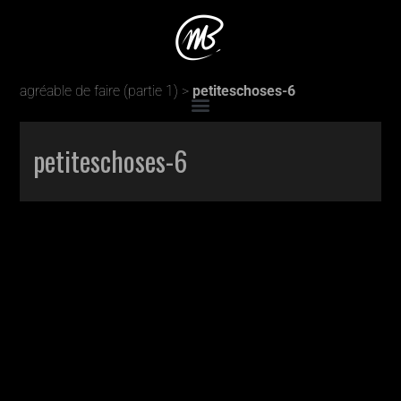
Accueil
>
Production
>
Toutes ces petites choses qu’il est
agréable de faire (partie 1)
>
petiteschoses-6
petiteschoses-6