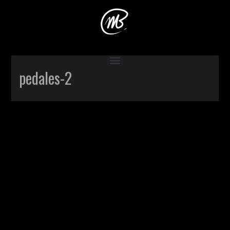
Accueil
>
Production
>
Pédales
>
pedales-2
pedales-2