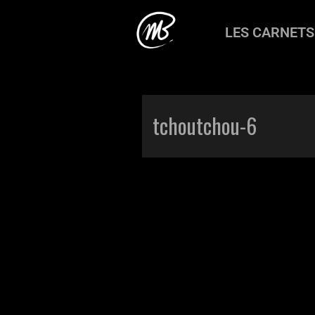
LES CARNETS
Accueil
>
Production
>
Tchou tchou
tchoutchou-6