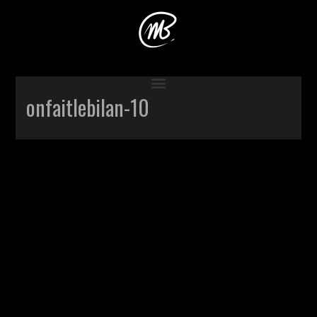
Accueil
>
Production
>
On fait le bilan
>
onfaitlebilan-10
onfaitlebilan-10