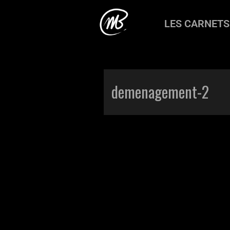
LES CARNETS
Accueil
>
Production
>
Les carnets d
demenagement-2