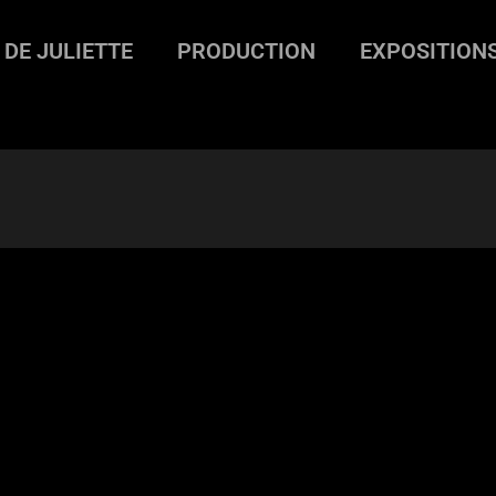
 DE JULIETTE
PRODUCTION
EXPOSITION
e Juliette
>
Le déménagement
>
demenagement-2