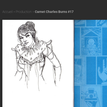
Accueil
>
Production
>
Carnet Charles Burns #17