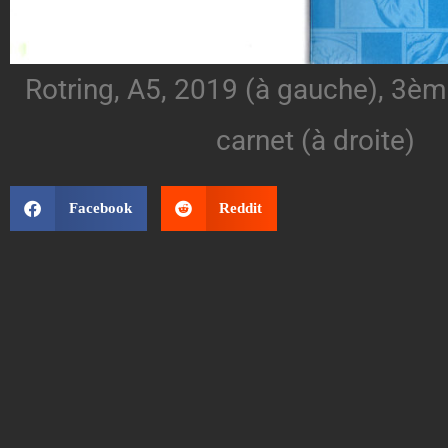
Rotring, A5, 2019 (à gauche), 3è
carnet (à droite)
Facebook
Reddit