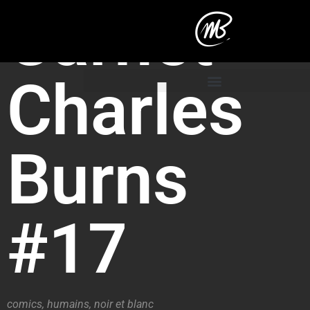
Carnet
Charles
Burns
#17
comics
,
humains
,
noir et blanc