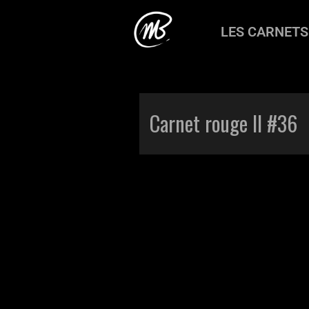
LES CARNETS
Accueil
>
Production
>
Carnets
>
Ca
Carnet rouge II #36