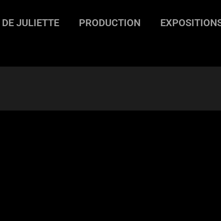
 DE JULIETTE
PRODUCTION
EXPOSITION
rnet rouge II #9
>
Carnet rouge II #36