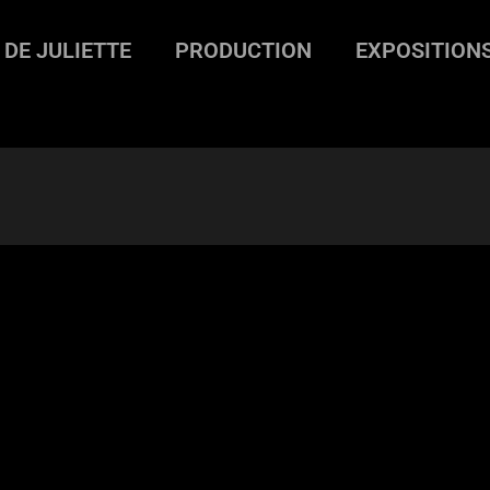
 DE JULIETTE
PRODUCTION
EXPOSITION
rnet rouge II #9
>
carnet-rouge-II-26