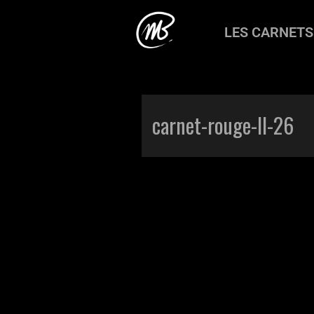
LES CARNETS
Accueil
>
Production
>
Carnets
>
Ca
carnet-rouge-II-26