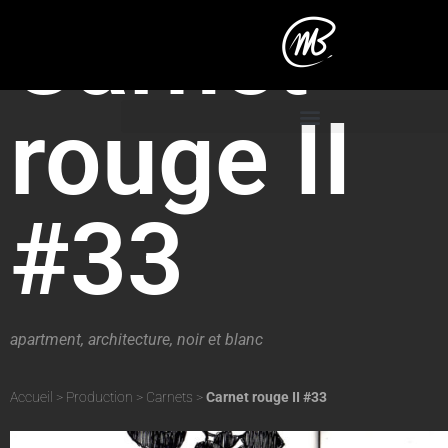
Carnet
rouge II
#33
apartment
,
architecture
,
noir et blanc
Accueil
>
Production
>
Carnets
>
Carnet rouge II #33