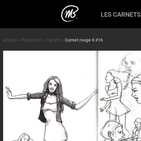
Carnet rouge II #16
LES CARNETS
aquarelle
,
comics
,
humains
,
noir et blanc
,
soleil noir
Accueil
>
Production
>
Carnets
>
Carnet rouge II #16