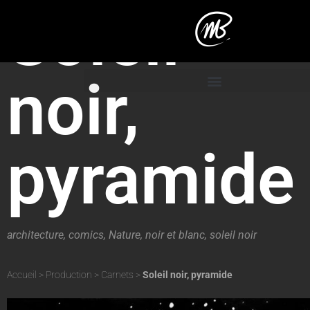
Soleil
noir,
pyramide
architecture
,
comics
,
Nature
,
noir et blanc
,
soleil noir
Accueil
>
Production
>
Carnets
>
Soleil noir, pyramide