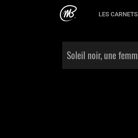
LES CARNETS
Accueil
>
Production
>
Carnets
>
Sol
Soleil noir, une fem