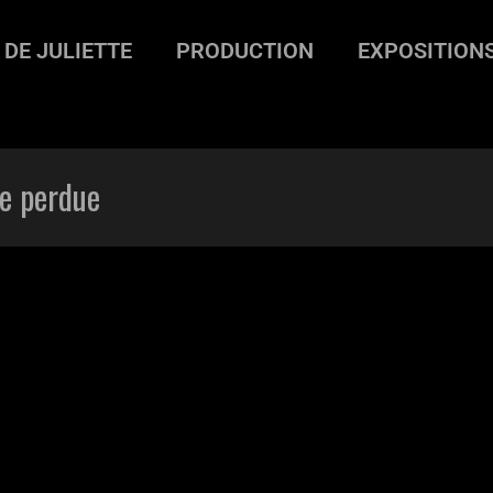
 DE JULIETTE
PRODUCTION
EXPOSITION
eil noir, vaisseau
>
Soleil noir, une femme perdue
me perdue