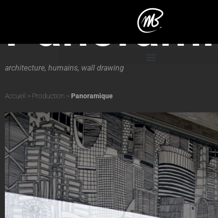
Panorami
architecture
,
humains
,
wall drawing
Accueil
>
Production
>
Panoramique