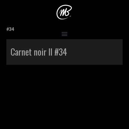
Accueil
>
Production
>
Carnet noir II #34
>
Carnet noir II
#34
Carnet noir II #34