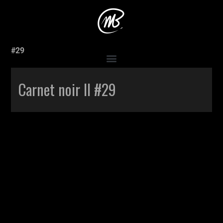
Accueil
>
Production
>
Carnet noir II #29
>
Carnet noir II
#29
Carnet noir II #29