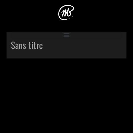
Accueil
>
Production
>
Carnet A4 noir #3
>
Sans titre
Sans titre