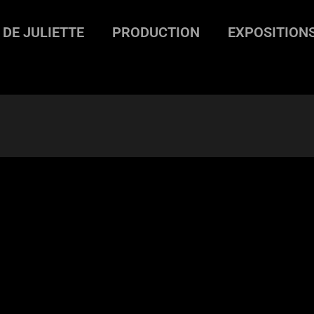
 DE JULIETTE
PRODUCTION
EXPOSITION
 #3
>
Carnet rouge #21