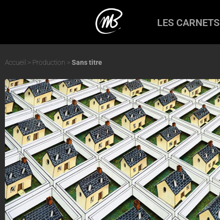
Sans titre
LES CARNETS
architecture
,
couleurs
Accueil
>
Production
>
Sans titre