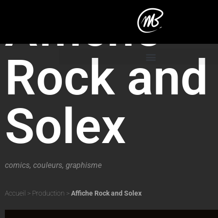
Affiche
Rock and
Solex
comics
,
couleurs
,
graphisme
Accueil
>
Production
>
Affiche Rock and Solex